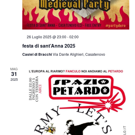
e
.
g
a
r
z
c
i
S
26 Luglio 2025 @ 23:00
-
02:00
e
o
festa di sant’Anna 2025
a
g
n
n
Castel di Bracchi
Via Dante Alighieri, Casatenovo
a
e
l
e
a
MAG
t
31
i
v
2025
i
s
t