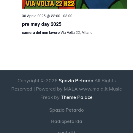
30 Aprile 2025 @ 22:00
-
03:00
pre may day 2025
camera del non lavoro
Via Volta 22, Milano
Copyright © 2026
Spazio Petardo
All Rights
Reserved | Powered by MALA www.mala.it Music
Freak by
Theme Palace
Spazio Petardo
Radiopetarda
contatti