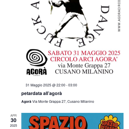
e
N
a
v
i
g
S
31 Maggio 2025 @ 22:00
-
03:00
a
e
petardata all’agorà
g
n
Agorà
Via Monte Grappa 27, Cusano Milanino
z
a
l
a
APR
i
t
30
i
2025