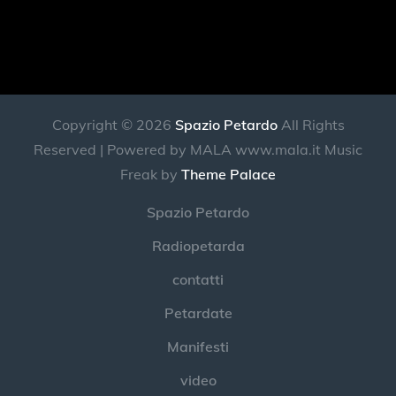
Copyright © 2026
Spazio Petardo
All Rights
Reserved | Powered by MALA www.mala.it Music
Freak by
Theme Palace
Spazio Petardo
Radiopetarda
contatti
Petardate
Manifesti
video