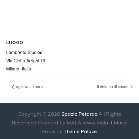
LUOGO
Lambretto Studios
Via Cletto Arrighi 19
Milano
,
Italia
aglioween party
il rintrono di spade
Copyright © 2026
Spazio Petardo
All Rights
Reserved | Powered by MALA www.mala.it Music
Freak by
Theme Palace