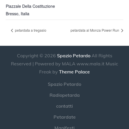
Piazzale Della Costituzione
Bresso
,
Italia
petardata a tregasio
petardata al Monza Power Run
Copyright © 2026
Spazio Petardo
All Rights
Reserved | Powered by MALA www.mala.it Music
Freak by
Theme Palace
Spazio Petardo
Radiopetarda
contatti
Petardate
Manifesti