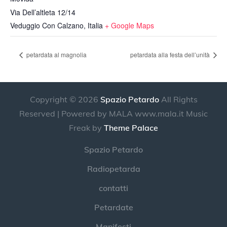
Via Dell’altleta 12/14
Veduggio Con Calzano
,
Italia
+ Google Maps
petardata al magnolia
petardata alla festa dell’unità
Copyright © 2026
Spazio Petardo
All Rights
Reserved | Powered by MALA www.mala.it Music
Freak by
Theme Palace
Spazio Petardo
Radiopetarda
contatti
Petardate
Manifesti