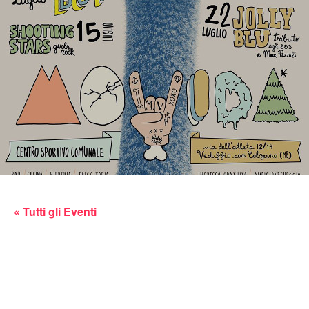
« Tutti gli Eventi
Questo evento è passato.
petardata alla movidaveduggese