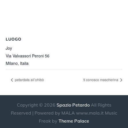
LUOGO
Joy
Via Valvassori Peroni 56
Milano
,
Italia
petardata all’ohibò
ti conosco mascherina
Copyright © 2026
Spazio Petardo
All Rights
Reserved | Powered by MALA www.mala.it Music
Freak by
Theme Palace