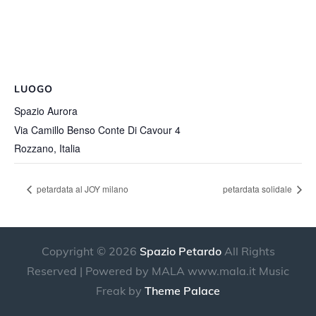
LUOGO
Spazio Aurora
Via Camillo Benso Conte Di Cavour 4
Rozzano
,
Italia
petardata al JOY milano
petardata solidale
Copyright © 2026
Spazio Petardo
All Rights
Reserved | Powered by MALA www.mala.it Music
Freak by
Theme Palace